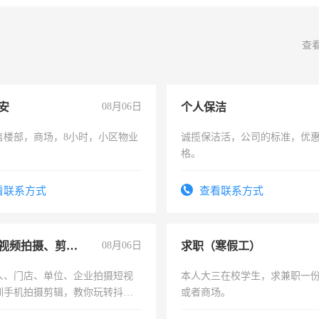
查
安
08月06日
个人保洁
售楼部，商场，8小时，小区物业
诚揽保洁活，公司的标准，优
格。
看联系方式
查看联系方式
手机短视频拍摄、剪辑、抖音快手
08月06日
求职（寒假工）
人、门店、单位、企业拍摄短视
本人大三在校学生，求兼职一
训手机拍摄剪辑，教你玩转抖音
或者商场。
人、门店、单位、企业拍摄短视