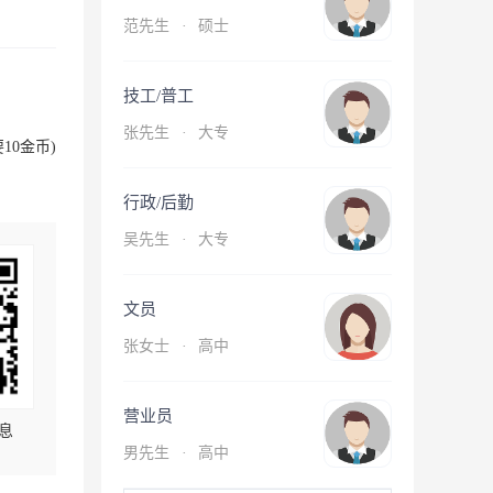
范先生
·
硕士
技工/普工
张先生
·
大专
10金币)
行政/后勤
吴先生
·
大专
文员
张女士
·
高中
营业员
息
男先生
·
高中