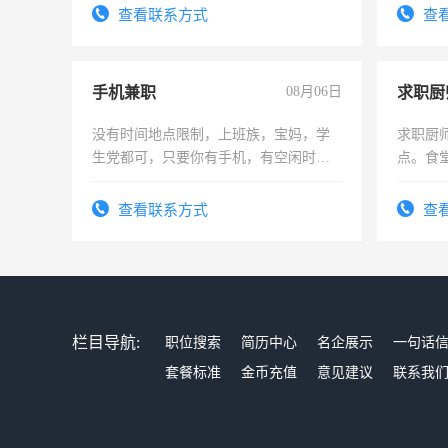
务，财务咨询等业务。欲求兼职会计工
频，培
查看联系方式
查
作
音！你
成为拍
手机兼职
08月06日
求职厨
没有时间地点限制，上班族，宝妈，学
求职厨
生党都可，只要你有手机，有空闲时
点。食堂
间，一单一结，一天二三十不成问题，
上
勤快的四五十，每天挣零花钱没问题！
查看联系方式
查
栏目导航:
职位搜索
简历中心
名企展示
一句话
套餐标准
金币充值
意见建议
联系我