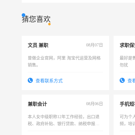
猜您喜欢
文员 兼职
08月07日
求职保
曾做企业官网，阿里 淘宝代运营及网格
最好是
销售。
勿扰
查看联系方式
查
兼职会计
08月06日
本人女中级职称12年工作经验，出口退
可为个
税、政府补贴、银行贷款、纳税申报、
频，培
为各类公司策划，设建新账，理乱账业
可为个