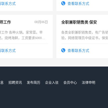
训手机拍摄剪辑，教你玩转抖
看联系方式
查看联系方式
也可以成为拍摄达人！你也可以
摄达人！
师工作
08月06日
全职兼职销售类 保安
师工作 各种火锅。家常菜。早
各类全职兼职销售类，有广告
。烧烤海鲜，工资要求6000以
验，网络管理员中级证书，保
队长，形象岗或幼儿园保安，
有高低压电工证和十几年工作
看联系方式
查看联系方式
信息
招聘资讯
发布简历
企业入驻
会员中心
法律申明
们